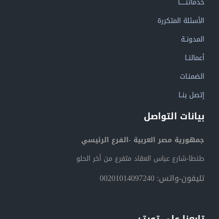
خدماتنــــــا
الأسئلة المتكررة
المدونــة
أعمالنــا
الضمنـات
إتصل بنــا
بيانات التواصل
جمهورية مصر العربية -الفرع الرئيسي
طنطا-شارع عباس العقاد متفرع من أخر الحلو
تليفون-واتس: 00201014097240