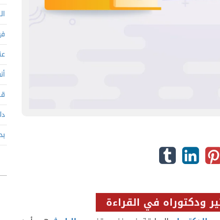
ال
في
عن
أن
قب
دل
بح
ير ودكتوراه في
القراءة