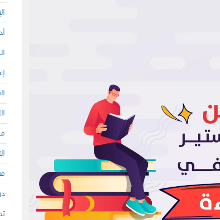
ال
أد
ال
إع
ال
ال
من
ال
مف
در
تح