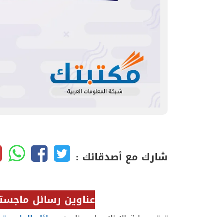
شارك مع أصدقائك :
عناوين رسائل ماجست