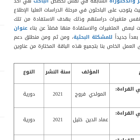
 والدكتوراه
السابقة في نفس تخصص
الباحث
هي أحد
يث يتوجب على الباحثون في مرحلة الدراسات العليا الإطلاع
 نفس متغيرات دراستهم وذلك بهدف الاستفادة من تلك
ات لبعض المتغيرات والاستفادة منها فضلاً عن بناء
عنوان
بعداً جديداً
للمشكلة البحثية
، ومن ثم ومن منطلق دعم
 العمل الخاص بنا بتجميع هذه الباقة المختارة من عناوين
المؤلف
سنة النشر
النوع
 القراءة:
المولدي فروج
2021
دورية
 القراءة:
عماد الدين خليل
2021
دورية