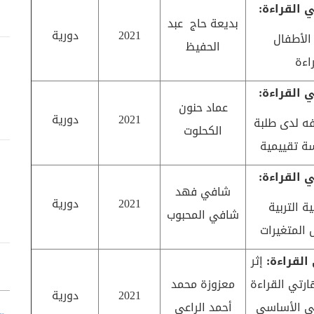
 القراءة:
بديعة حاج عبد
2021
دورية
 الأطفال
الحفيظ
اءة
 القراءة:
عماد حنون
2021
دورية
ه لدى طلبة
الكحلوت
ة تقييمية
 القراءة:
شافي فهد
2021
دورية
ة التربية
شافي المحبوب
 المتغيرات
القراءة:
إثر
ارتي القراءة
معزوزة محمد
2021
دورية
ني الأساسي
أحمد الراعي