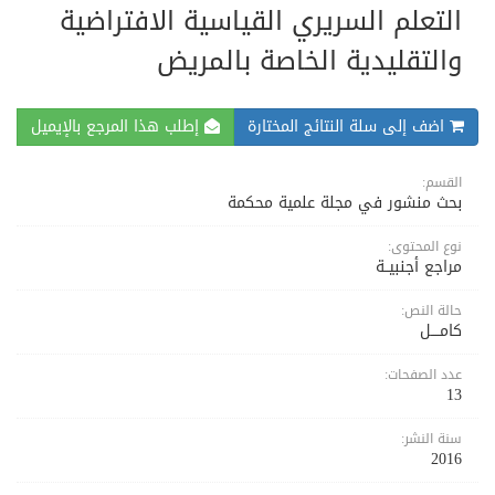
التعلم السريري القياسية الافتراضية
والتقليدية الخاصة بالمريض
اضف إلى سلة النتائج المختارة
إطلب هذا المرجع بالإيميل
القسم:
بحث منشور في مجلة علمية محكمة
نوع المحتوى:
مراجع أجنبيــة
حالة النص:
كامــــل
عدد الصفحات:
13
سنة النشر:
2016