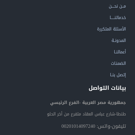
مــن نحــــن
خدماتنــــــا
الأسئلة المتكررة
المدونــة
أعمالنــا
الضمنـات
إتصل بنــا
بيانات التواصل
جمهورية مصر العربية -الفرع الرئيسي
طنطا-شارع عباس العقاد متفرع من أخر الحلو
تليفون-واتس: 00201014097240