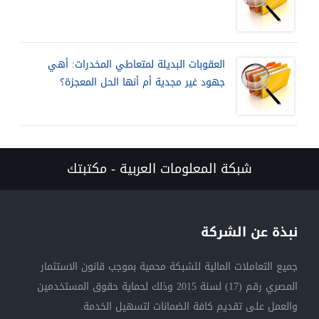
العقوبات البديلة لمتعاطي المخدرات: أهي
جهود غير مجدية أم أنها الحل المعجزة؟
شبكة المعلومات العربية - مكتبتك
نبذة عن الشركة
جميع التعاملات المالية للشبكة محمية بموجب قانون الاستثمار
المصري رقم (17) لسنة 2015 وذلك لحماية حقوق المستخدمين
والعمل على تقديم كافة الضمانات لتسهيل الخدمة.