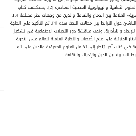
يهدف إلى سد الفجوة بين العلوم الثقافية والبيولوجية العصبية المعاصرة [2]. يستكشف كتاب
«الدماغ والثقافة والروح البشرية» العلاقة بين الدماغ والثقافة والدين من وجهات نظر مختلفة [3].
ويسلط الضوء على الإجماع الناشئ حول الترابط بين مجالات البحث هذه [4]. تم التأكيد على الحاجة
ة للإلحاد واللاأدرية، وتمت مناقشة دور التخيلات الاجتماعية في تشكيل
ة [5]. تنعكس الآثار المترتبة على علم الأعصاب والنظرة العلمية للعالم على التجربة
ة في كتاب آخر. يُنظر إلى تكامل العلوم المعرفية والدين على أنه
 السببية بين الدين والإدراك والثقافة.