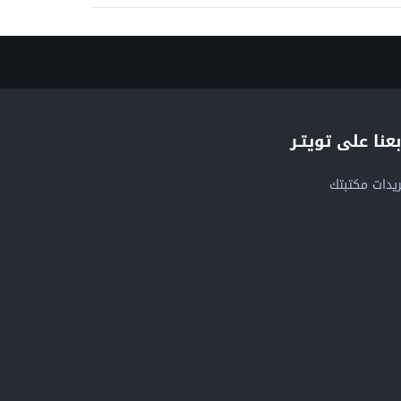
بعنا على تويتـر
يدات مكتبتك