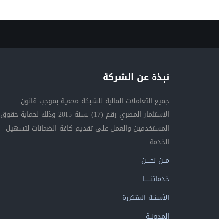
نبذة عن الشركة
جميع التعاملات المالية للشبكة محمية بموجب قانون
الاستثمار المصري رقم (17) لسنة 2015 وذلك لحماية حقوق
المستخدمين والعمل على تقديم كافة الضمانات لتسهيل
الخدمة.
مــن نحــــن
خدماتنــــــا
الأسئلة المتكررة
المدونــة