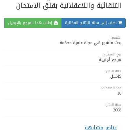
التلقائية واللاعقلانية بقلق الامتحان
اضف إلى سلة النتائج المختارة
إطلب هذا المرجع بالإيميل
القسم:
بحث منشور في مجلة علمية محكمة
نوع المحتوى:
مراجع أجنبيــة
حالة النص:
كامــــل
عدد الصفحات:
16
سنة النشر:
2008
عناصر مشابهة