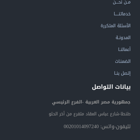
مــن نحــــن
خدماتنــــــا
الأسئلة المتكررة
المدونــة
أعمالنــا
الضمنـات
إتصل بنــا
بيانات التواصل
جمهورية مصر العربية -الفرع الرئيسي
طنطا-شارع عباس العقاد متفرع من أخر الحلو
تليفون-واتس: 00201014097240