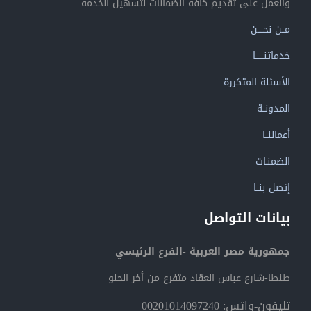
والعمل على تقديم كافة الضمانات لتسهيل الخدمة.
مــن نحــــن
خدماتنــــــا
الأسئلة المتكررة
المدونــة
أعمالنــا
الضمنـات
إتصل بنــا
بيانات التواصل
جمهورية مصر العربية -الفرع الرئيسي
طنطا-شارع عباس العقاد متفرع من أخر الحلو
تليفون-واتس: 00201014097240