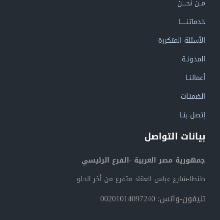
مــن نحــــن
خدماتنــــــا
الأسئلة المتكررة
المدونــة
أعمالنــا
الضمنـات
إتصل بنــا
بيانات التواصل
جمهورية مصر العربية -الفرع الرئيسي
طنطا-شارع عباس العقاد متفرع من أخر الحلو
تليفون-واتس: 00201014097240