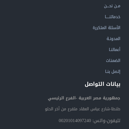
مــن نحــــن
خدماتنــــــا
الأسئلة المتكررة
المدونــة
أعمالنــا
الضمنـات
إتصل بنــا
بيانات التواصل
جمهورية مصر العربية -الفرع الرئيسي
طنطا-شارع عباس العقاد متفرع من أخر الحلو
تليفون-واتس: 00201014097240