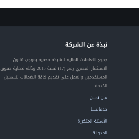
نبذة عن الشركة
جميع التعاملات المالية للشبكة محمية بموجب قانون
الاستثمار المصري رقم (17) لسنة 2015 وذلك لحماية حقوق
المستخدمين والعمل على تقديم كافة الضمانات لتسهيل
الخدمة.
مــن نحــــن
خدماتنــــــا
الأسئلة المتكررة
المدونــة