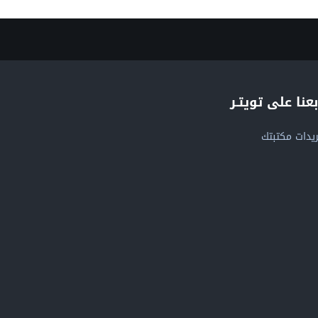
بعنا على تويتـر
يدات مكتبتك