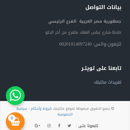
بيانات التواصل
جمهورية مصر العربية -الفرع الرئيسي
طنطا-شارع عباس العقاد متفرع من أخر الحلو
تليفون-واتس: 00201014097240
تابعنا على تويتـر
تغريدات مكتبتك
جميع الحقوق محفوظة لموقع مكتبتك
شروط وأحكام
-
سياسة
الخصوصية
0
تابعونا على :