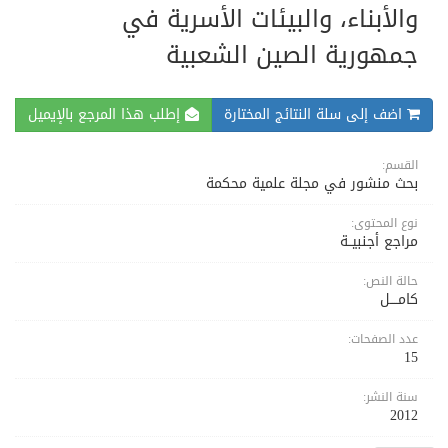
والأبناء، والبيئات الأسرية في
جمهورية الصين الشعبية
اضف إلى سلة النتائج المختارة
إطلب هذا المرجع بالإيميل
القسم:
بحث منشور في مجلة علمية محكمة
نوع المحتوى:
مراجع أجنبيــة
حالة النص:
كامــــل
عدد الصفحات:
15
سنة النشر:
2012