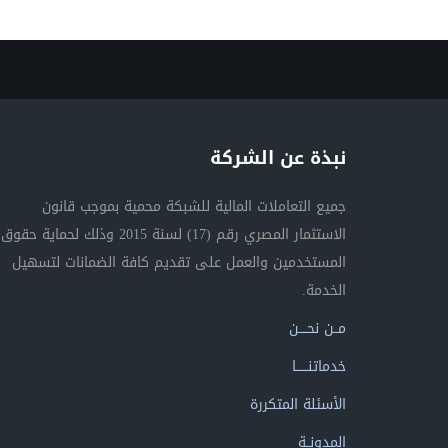
نبذة عن الشركة
جميع التعاملات المالية للشبكة محمية بموجب قانون
الاستثمار المصري رقم (17) لسنة 2015 وذلك لحماية حقوق
المستخدمين والعمل على تقديم كافة الضمانات لتسهيل
الخدمة.
مــن نحــــن
خدماتنــــــا
الأسئلة المتكررة
المدونــة