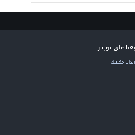
بعنا على تويتـر
يدات مكتبتك