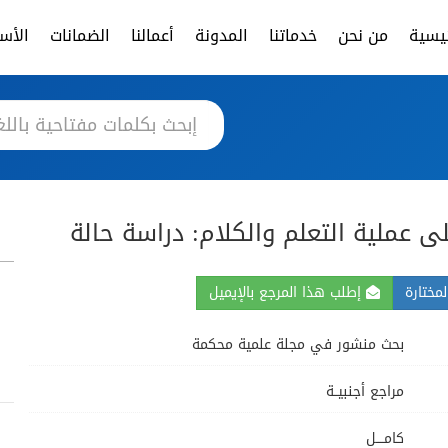
ئيسية
من نحن
خدماتنا
المدونة
أعمالنا
الضمانات
الأسئ
لى عملية التعلم والكلام: دراسة حالة
مختارة
إطلب هذا المرجع بالإيميل
بحث منشور في مجلة علمية محكمة
مراجع أجنبيــة
كامــــل