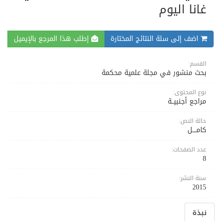
غانا اليوم
اضف إلى سلة النتائج المختارة
إطلب هذا المرجع بالإيميل
القسم:
بحث منشور في مجلة علمية محكمة
نوع المحتوى:
مراجع أجنبيــة
حالة النص:
كامــــل
عدد الصفحات:
8
سنة النشر:
2015
نبذة