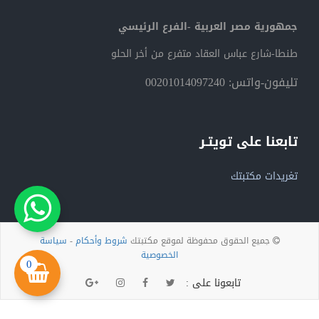
جمهورية مصر العربية -الفرع الرئيسي
طنطا-شارع عباس العقاد متفرع من أخر الحلو
تليفون-واتس: 00201014097240
تابعنا على تويتـر
تغريدات مكتبتك
جميع الحقوق محفوظة لموقع مكتبتك
شروط وأحكام
-
سياسة
الخصوصية
0
تابعونا على :