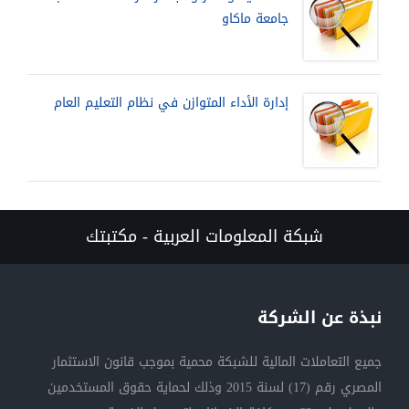
جامعة ماكاو
إدارة الأداء المتوازن في نظام التعليم العام
شبكة المعلومات العربية - مكتبتك
نبذة عن الشركة
جميع التعاملات المالية للشبكة محمية بموجب قانون الاستثمار
المصري رقم (17) لسنة 2015 وذلك لحماية حقوق المستخدمين