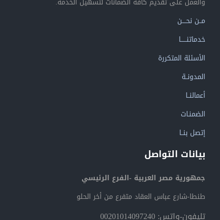
والعمل على تقديم كافة الضمانات لتسهيل الخدمة.
مــن نحــــن
خدماتنــــــا
الأسئلة المتكررة
المدونــة
أعمالنــا
الضمنـات
إتصل بنــا
بيانات التواصل
جمهورية مصر العربية -الفرع الرئيسي
طنطا-شارع عباس العقاد متفرع من أخر الحلو
تليفون-واتس: 00201014097240