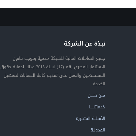
نبذة عن الشركة
جميع التعاملات المالية للشبكة محمية بموجب قانون
الاستثمار المصري رقم (17) لسنة 2015 وذلك لحماية حقوق
المستخدمين والعمل على تقديم كافة الضمانات لتسهيل
الخدمة.
مــن نحــــن
خدماتنــــــا
الأسئلة المتكررة
المدونــة