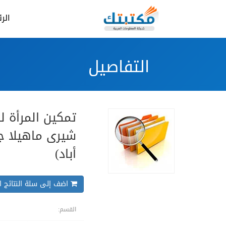
الر
التفاصيل
تمكين المرأة لل
شيرى ماهيلا جر
أباد)
اضف إلى سلة النتائج ال
القسم: