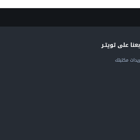
بعنا على تويتـر
يدات مكتبتك