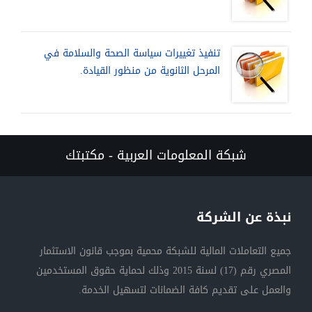
تنفيذ تغييرات سياسة الصحة والسلامة في
المرحل الثانوية من منظور القيادة.
شبكة المعلومات العربية - مكتبتك
نبذة عن الشركة
جميع التعاملات المالية للشبكة محمية بموجب قانون الاستثمار
المصري رقم (17) لسنة 2015 وذلك لحماية حقوق المستخدمين
والعمل على تقديم كافة الضمانات لتسهيل الخدمة.