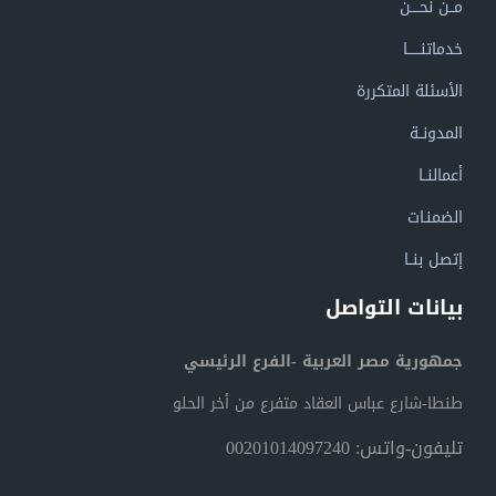
مــن نحــــن
خدماتنــــــا
الأسئلة المتكررة
المدونــة
أعمالنــا
الضمنـات
إتصل بنــا
بيانات التواصل
جمهورية مصر العربية -الفرع الرئيسي
طنطا-شارع عباس العقاد متفرع من أخر الحلو
تليفون-واتس: 00201014097240