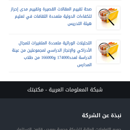
صحة تقييم المقالات القصيرة وتقييم مدى إحراز
للكفاءات الدولية متعددة الثقافات في تعليم
هيئة التدريس
التحليلات الوراثية متعددة المتغيرات للمجال
الأدراكي والإنجاز الدراسي لمجموعتين من عينة
الدراسة لعدد174000 و166000 من طلاب
المدارس
شبكة المعلومات العربية - مكتبتك
نبذة عن الشركة
جميع التعاملات المالية للشبكة محمية بموجب قانون الاستثمار