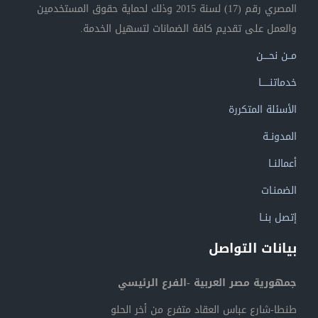
المصري رقم (17) لسنة 2015 وذلك لحماية حقوق المستخدمين
والعمل على تقديم كافة الضمانات لتسهيل الخدمة.
مــن نحــــن
خدماتنــــــا
الأسئلة المتكررة
المدونــة
أعمالنــا
الضمنـات
إتصل بنــا
بيانات التواصل
جمهورية مصر العربية -الفرع الرئيسي
طنطا-شارع عباس العقاد متفرع من أخر الحلو