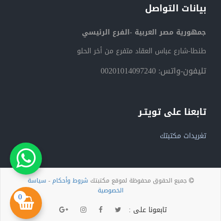
بيانات التواصل
جمهورية مصر العربية -الفرع الرئيسي
طنطا-شارع عباس العقاد متفرع من أخر الحلو
تليفون-واتس: 00201014097240
تابعنا على تويتـر
تغريدات مكتبتك
جميع الحقوق محفوظة لموقع مكتبتك
شروط وأحكام
-
سياسة
الخصوصية
0
تابعونا على :