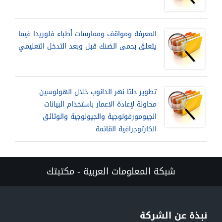
المعرفة ومواقف وممارسات أطباء فلوريدا فيما
يتعلق بحمى الضنك قبل وبعد التدخل التعليمي
تطوير دلتا نهر الدانوب خلال الهولوسين:
محاولة لإعادة الاعمار باستخدام البيانات
الجيومورفولوجية والجيولوجية والوثائق
الكارتوجرافية القائمة
شبكة المعلومات العربية - مكتبتك
نبذة عن الشركة