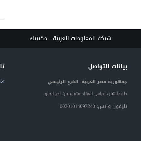
شبكة المعلومات العربية - مكتبتك
بيانات التواصل
تا
جمهورية مصر العربية -الفرع الرئيسي
تغر
طنطا-شارع عباس العقاد متفرع من أخر الحلو
تليفون-واتس: 00201014097240