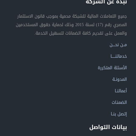
نبذة عن الشركة
جميع التعاملات المالية للشبكة محمية بموجب قانون الاستثمار
المصري رقم (17) لسنة 2015 وذلك لحماية حقوق المستخدمين
والعمل على تقديم كافة الضمانات لتسهيل الخدمة.
مــن نحــــن
خدماتنــــــا
الأسئلة المتكررة
المدونــة
أعمالنــا
الضمنـات
إتصل بنــا
بيانات التواصل