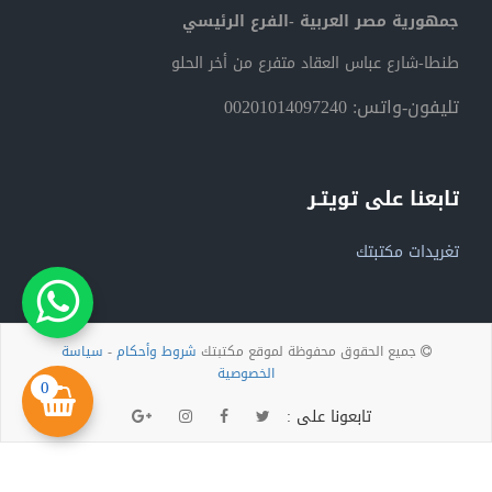
جمهورية مصر العربية -الفرع الرئيسي
طنطا-شارع عباس العقاد متفرع من أخر الحلو
تليفون-واتس: 00201014097240
تابعنا على تويتـر
تغريدات مكتبتك
جميع الحقوق محفوظة لموقع مكتبتك
شروط وأحكام
-
سياسة
الخصوصية
0
تابعونا على :