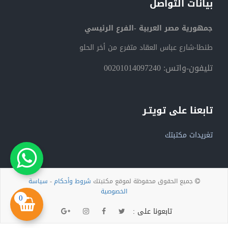
بيانات التواصل
جمهورية مصر العربية -الفرع الرئيسي
طنطا-شارع عباس العقاد متفرع من أخر الحلو
تليفون-واتس: 00201014097240
تابعنا على تويتـر
تغريدات مكتبتك
جميع الحقوق محفوظة لموقع مكتبتك
شروط وأحكام
-
سياسة
الخصوصية
0
تابعونا على :