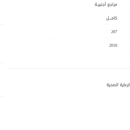
مراجع أجنبيــة
كامــــل
207
2010
رعاية الصحية