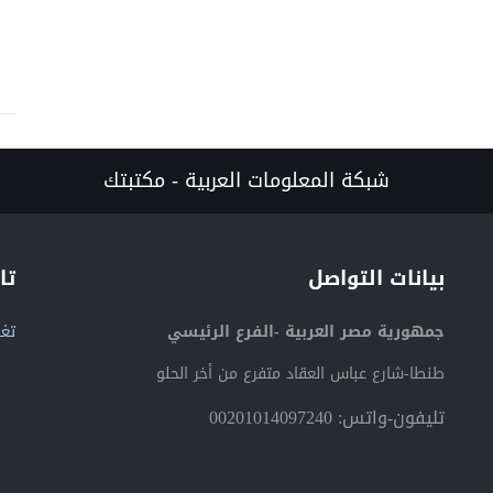
شبكة المعلومات العربية - مكتبتك
بيانات التواصل
تا
جمهورية مصر العربية -الفرع الرئيسي
تغر
طنطا-شارع عباس العقاد متفرع من أخر الحلو
تليفون-واتس: 00201014097240