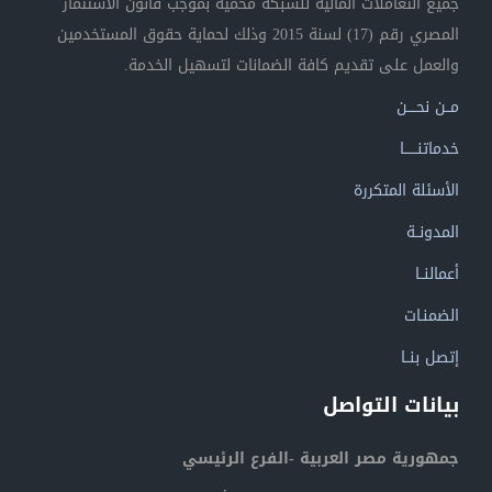
جميع التعاملات المالية للشبكة محمية بموجب قانون الاستثمار
المصري رقم (17) لسنة 2015 وذلك لحماية حقوق المستخدمين
والعمل على تقديم كافة الضمانات لتسهيل الخدمة.
مــن نحــــن
خدماتنــــــا
الأسئلة المتكررة
المدونــة
أعمالنــا
الضمنـات
إتصل بنــا
بيانات التواصل
جمهورية مصر العربية -الفرع الرئيسي