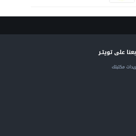
بعنا على تويتـر
يدات مكتبتك