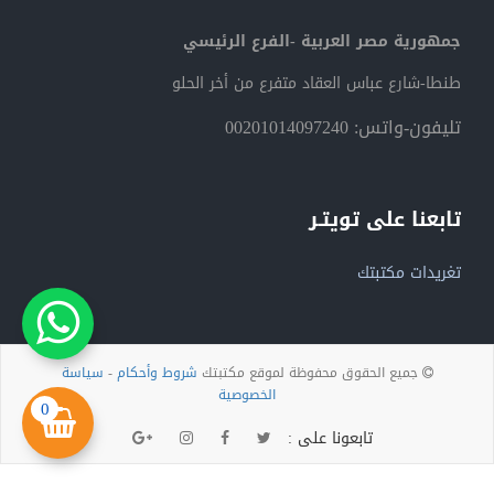
جمهورية مصر العربية -الفرع الرئيسي
طنطا-شارع عباس العقاد متفرع من أخر الحلو
تليفون-واتس: 00201014097240
تابعنا على تويتـر
تغريدات مكتبتك
جميع الحقوق محفوظة لموقع مكتبتك
شروط وأحكام
-
سياسة
الخصوصية
0
تابعونا على :