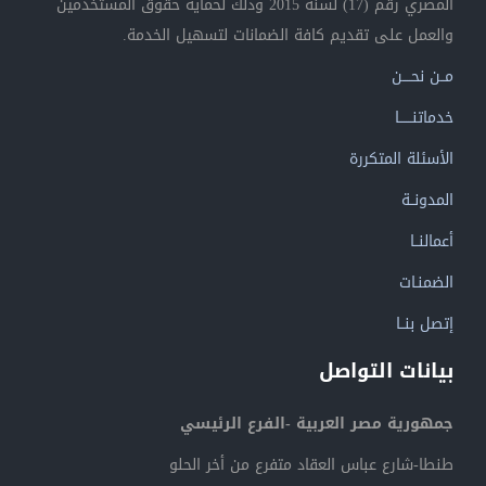
المصري رقم (17) لسنة 2015 وذلك لحماية حقوق المستخدمين
والعمل على تقديم كافة الضمانات لتسهيل الخدمة.
مــن نحــــن
خدماتنــــــا
الأسئلة المتكررة
المدونــة
أعمالنــا
الضمنـات
إتصل بنــا
بيانات التواصل
جمهورية مصر العربية -الفرع الرئيسي
طنطا-شارع عباس العقاد متفرع من أخر الحلو