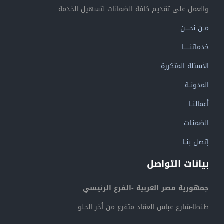
والعمل على تقديم كافة الضمانات لتسهيل الخدمة.
مــن نحــــن
خدماتنــــــا
الأسئلة المتكررة
المدونــة
أعمالنــا
الضمنـات
إتصل بنــا
بيانات التواصل
جمهورية مصر العربية -الفرع الرئيسي
طنطا-شارع عباس العقاد متفرع من أخر الحلو