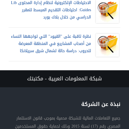
الاحتياطات الإلكترونية لنظام إدارة المحتوى Lib
Guides: احتياطات التقديم المبسط للمقرر
الدراسي من خلال بلاك بورد
نظرة ثاقبة على "القيود" التي تواجهها النساء
من أصحاب المشاريع في المنطقة المعرضة
للحروب: دراسة حالة لشمال شرق سريلانكا
شبكة المعلومات العربية - مكتبتك
نبذة عن الشركة
جميع التعاملات المالية للشبكة محمية بموجب قانون الاستثمار
المصري رقم (17) لسنة 2015 وذلك لحماية حقوق المستخدمين