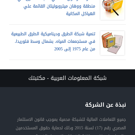
منطقة ووهان ميتروبوليتان القائمة علي
الهياكل المكانية
تنمية شبكة الطرق وديناميكية الطرق الطبيعية
في مستجمعات المياه، بشمال وسط فلوريدا،
من عام 1975 إلى 2005
شبكة المعلومات العربية - مكتبتك
نبذة عن الشركة
جميع التعاملات المالية للشبكة محمية بموجب قانون الاستثمار
المصري رقم (17) لسنة 2015 وذلك لحماية حقوق المستخدمين