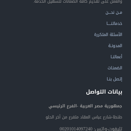
والعمل على تقديم كافة الضمانات لتسهيل الخدمة.
مــن نحــــن
خدماتنــــــا
الأسئلة المتكررة
المدونــة
أعمالنــا
الضمنـات
إتصل بنــا
بيانات التواصل
جمهورية مصر العربية -الفرع الرئيسي
طنطا-شارع عباس العقاد متفرع من أخر الحلو
تليفون-واتس: 00201014097240