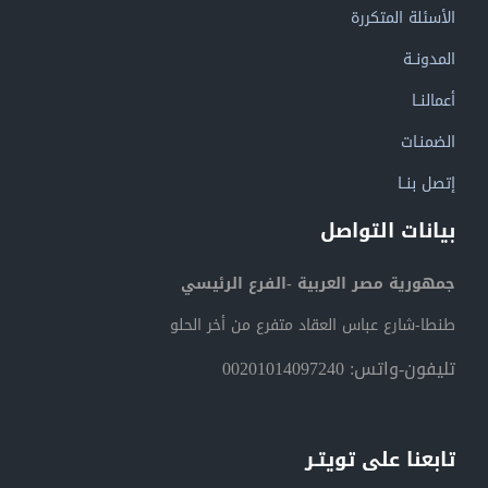
الأسئلة المتكررة
المدونــة
أعمالنــا
الضمنـات
إتصل بنــا
بيانات التواصل
جمهورية مصر العربية -الفرع الرئيسي
طنطا-شارع عباس العقاد متفرع من أخر الحلو
تليفون-واتس: 00201014097240
تابعنا على تويتـر