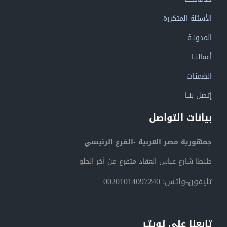
الأسئلة المتكررة
المدونــة
أعمالنــا
الضمنـات
إتصل بنــا
بيانات التواصل
جمهورية مصر العربية -الفرع الرئيسي
طنطا-شارع عباس العقاد متفرع من أخر الحلو
تليفون-واتس: 00201014097240
تابعنا على تويتـر