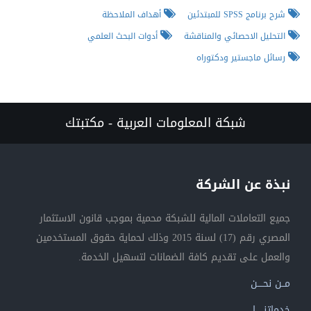
شرح برنامج SPSS للمبتدئين
أهداف الملاحظة
التحليل الاحصائي والمناقشة
أدوات البحث العلمي
رسائل ماجستير ودكتوراه
شبكة المعلومات العربية - مكتبتك
نبذة عن الشركة
جميع التعاملات المالية للشبكة محمية بموجب قانون الاستثمار
المصري رقم (17) لسنة 2015 وذلك لحماية حقوق المستخدمين
والعمل على تقديم كافة الضمانات لتسهيل الخدمة.
مــن نحــــن
خدماتنــــــا