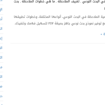
ي البحث النوعي
,
تعريف الملاحظة
,
ما هي خطوات الملاحظة
,
بحث
ال
ة الملاحظة في البحث النوعي، أنواعها المختلفة، وخطوات تطبيقها
أد
 نموذج بحث نوعي جاهز بصيغة PDF لتسهيل فهمك وتنفيذك.
ال
ة »
إع
ال
ال
من
ال
مف
در