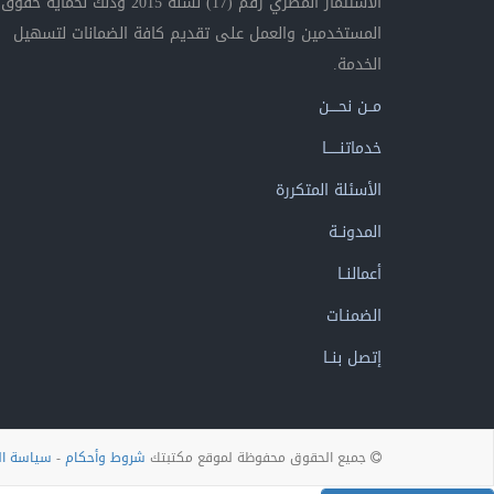
الاستثمار المصري رقم (17) لسنة 2015 وذلك لحماية حقوق
المستخدمين والعمل على تقديم كافة الضمانات لتسهيل
الخدمة.
مــن نحــــن
خدماتنــــــا
الأسئلة المتكررة
المدونــة
أعمالنــا
الضمنـات
إتصل بنــا
جميع الحقوق محفوظة لموقع مكتبتك
شروط وأحكام
-
سياسة ا