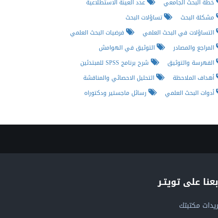
خطة البحث الجامعي
عدد العينة الاستطلاعية
مشكلة البحث
تساؤلات البحث
التساؤلات في البحث العلمي
فرضيات البحث العلمي
المراجع والمصادر
التوثيق في الهوامش
الفهرسة والتوثيق
شرح برنامج SPSS للمبتدئين
أهداف الملاحظة
التحليل الاحصائي والمناقشة
أدوات البحث العلمي
رسائل ماجستير ودكتوراه
بعنا على تويتـر
يدات مكتبتك