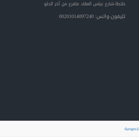
طنطا-شارع عباس العقاد متفرع من أخر الحلو
تليفون-واتس: 00201014097240
لخصوصية