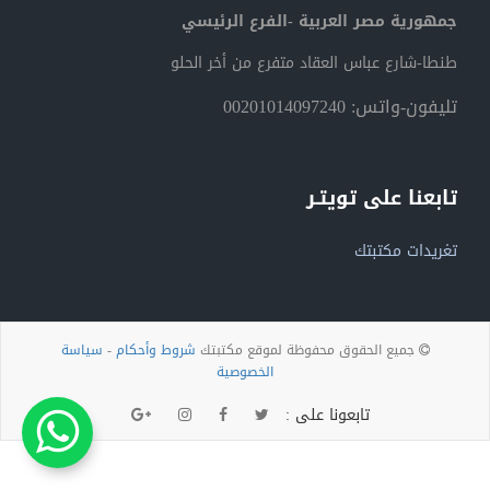
جمهورية مصر العربية -الفرع الرئيسي
طنطا-شارع عباس العقاد متفرع من أخر الحلو
تليفون-واتس: 00201014097240
تابعنا على تويتـر
تغريدات مكتبتك
جميع الحقوق محفوظة لموقع مكتبتك
شروط وأحكام
-
سياسة
الخصوصية
تابعونا على :