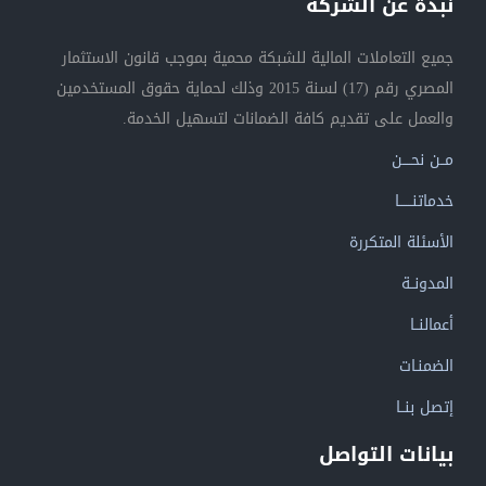
نبذة عن الشركة
جميع التعاملات المالية للشبكة محمية بموجب قانون الاستثمار
المصري رقم (17) لسنة 2015 وذلك لحماية حقوق المستخدمين
والعمل على تقديم كافة الضمانات لتسهيل الخدمة.
مــن نحــــن
خدماتنــــــا
الأسئلة المتكررة
المدونــة
أعمالنــا
الضمنـات
إتصل بنــا
بيانات التواصل