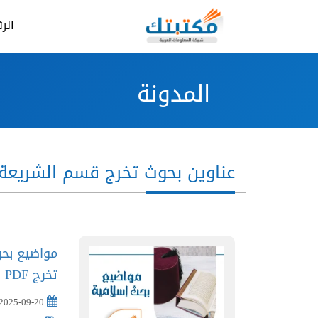
الر
المدونة
عناوين بحوث تخرج قسم الشريعة 
مواضيع بحو
تخرج PDF
2025-09-20