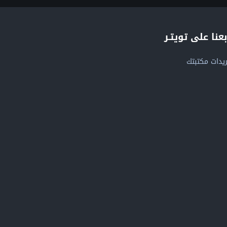
بعنا على تويتـر
يدات مكتبتك