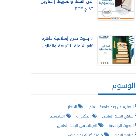
في الفقه والشريعة | عناوين
تخرج PDF
8 بحوث تخرج إسلامية جاهزة
pdf شاملة للشريعة والقانون
الوسوم
التعليم عن بعد جامعة الامام،
الانجاز
مناهج البحث العلمي
الدكتوراه
الماجستير
البحوث الجامعية
العينات في البحث العلمي
مناهج البحث
كيفية كتابة بحث علمي