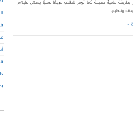
تح
ر بطريقة علمية صحيحة كما توفر للطلاب مرجعًا عمليًا يسهل عليهم
بدقة وتنظيم.
ال
ة »
في
عن
أن
قب
دل
بح