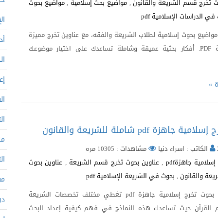
ث تخرج قسم الشريعة والقانون
,
مواضيع بحث إسلامية
,
مواضيع بحوث
في الدراسات الإسلامية pdf
ال
اضيع بحوث إسلامية لطلاب الشريعة والفقه، مع عناوين تخرج مميزة
أد
وجاهزة بصيغة PDF. أفكار بحثية عميقة وشاملة تساعدك على اختيار موضوعك
ال
إع
ة »
ال
ال
من
الكاتب : اسراء دنيا
مشاهدات : 10305 مره
ال
سلامية جاهزةpdf
,
عناوين بحوث تخرج قسم الشريعة
,
عناوين بحوث
يعة والقانون
,
بحوث في الشريعة الإسلامية pdf
مف
اكتشف أفضل بحوث تخرج إسلامية جاهزة pdf تغطي مختلف تخصصات الشريعة
در
وم القرآن حيث تساعدك هذه النماذج في فهم كيفية إعداد البحث