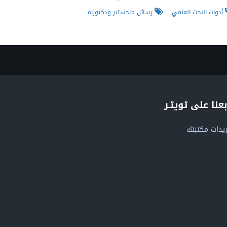
أدوات البحث العلمي
رسائل ماجستير ودكتوراه
بعنا على تويتـر
يدات مكتبتك