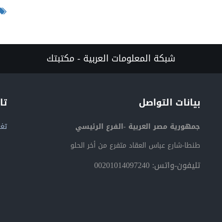
شبكة المعلومات العربية - مكتبتك
بيانات التواصل
تا
جمهورية مصر العربية -الفرع الرئيسي
تغر
طنطا-شارع عباس العقاد متفرع من أخر الحلو
تليفون-واتس: 00201014097240