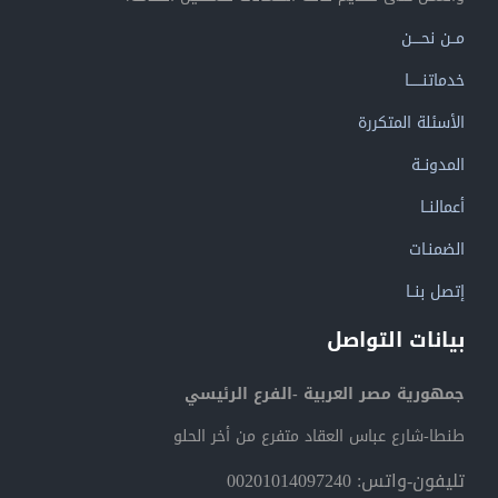
مــن نحــــن
خدماتنــــــا
الأسئلة المتكررة
المدونــة
أعمالنــا
الضمنـات
إتصل بنــا
بيانات التواصل
جمهورية مصر العربية -الفرع الرئيسي
طنطا-شارع عباس العقاد متفرع من أخر الحلو
تليفون-واتس: 00201014097240