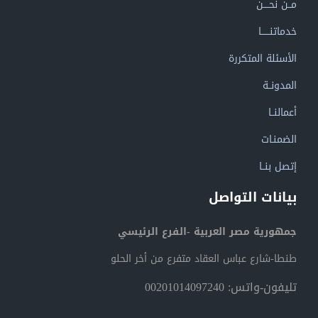
مــن نحــــن
خدماتنــــــا
الأسئلة المتكررة
المدونــة
أعمالنــا
الضمنـات
إتصل بنــا
بيانات التواصل
جمهورية مصر العربية -الفرع الرئيسي
طنطا-شارع عباس العقاد متفرع من أخر الحلو
تليفون-واتس: 00201014097240