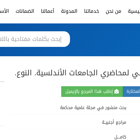
ئيسية
من نحن
خدماتنا
المدونة
أعمالنا
الضمانات
الأسئ
ني لمحاضري الجامعات الأندلسية. النوع.
مختارة
إطلب هذا المرجع بالإيميل
بحث منشور في مجلة علمية محكمة
مراجع أجنبيــة
كامــــل