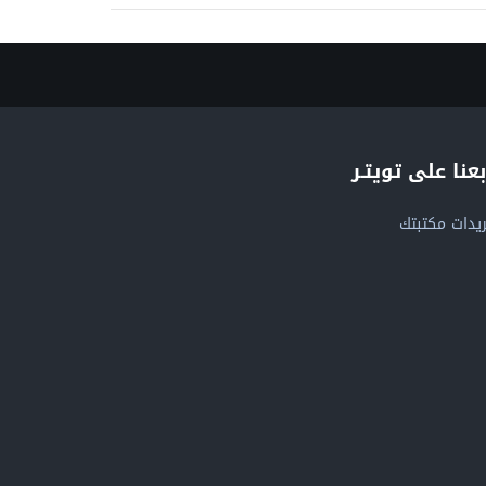
بعنا على تويتـر
يدات مكتبتك