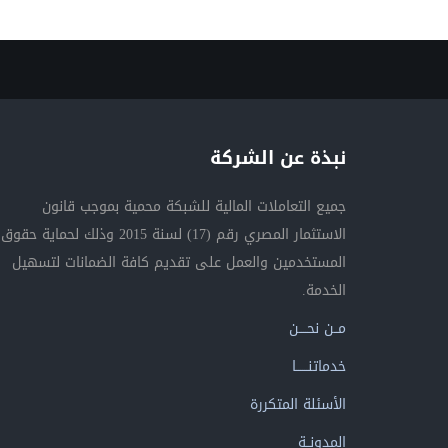
نبذة عن الشركة
جميع التعاملات المالية للشبكة محمية بموجب قانون
الاستثمار المصري رقم (17) لسنة 2015 وذلك لحماية حقوق
المستخدمين والعمل على تقديم كافة الضمانات لتسهيل
الخدمة.
مــن نحــــن
خدماتنــــــا
الأسئلة المتكررة
المدونــة