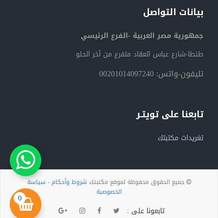
بيانات التواصل
جمهورية مصر العربية -الفرع الرئيسي
طنطا-شارع عباس العقاد متفرع من أخر الحلو
تليفون-واتس: 00201014097240
تابعنا على تويتـر
تغريدات مكتبتك
جميع الحقوق محفوظة لموقع مكتبتك
شروط وأحكام
-
سياسة
الخصوصية
0
تابعونا على :