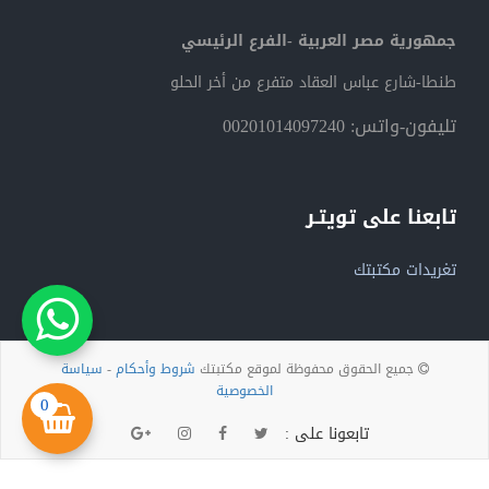
جمهورية مصر العربية -الفرع الرئيسي
طنطا-شارع عباس العقاد متفرع من أخر الحلو
تليفون-واتس: 00201014097240
تابعنا على تويتـر
تغريدات مكتبتك
جميع الحقوق محفوظة لموقع مكتبتك
شروط وأحكام
-
سياسة
الخصوصية
0
تابعونا على :