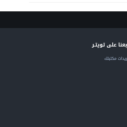
بعنا على تويتـر
يدات مكتبتك