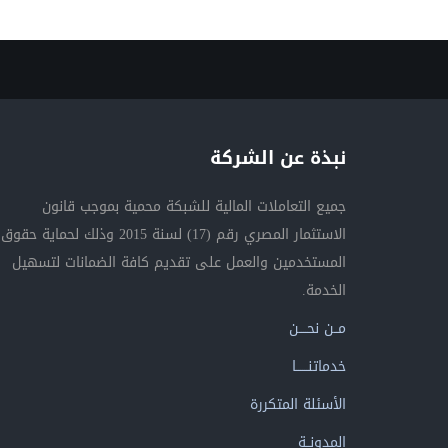
نبذة عن الشركة
جميع التعاملات المالية للشبكة محمية بموجب قانون
الاستثمار المصري رقم (17) لسنة 2015 وذلك لحماية حقوق
المستخدمين والعمل على تقديم كافة الضمانات لتسهيل
الخدمة.
مــن نحــــن
خدماتنــــــا
الأسئلة المتكررة
المدونــة