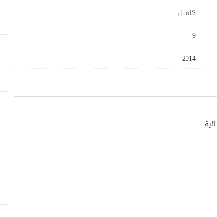
كامــــل
9
2014
ائية