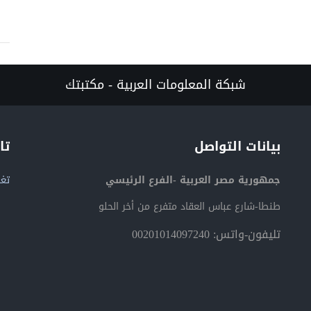
شبكة المعلومات العربية - مكتبتك
بيانات التواصل
تا
جمهورية مصر العربية -الفرع الرئيسي
تغر
طنطا-شارع عباس العقاد متفرع من أخر الحلو
تليفون-واتس: 00201014097240