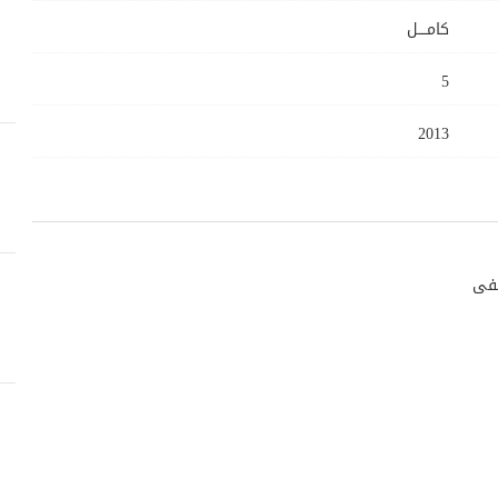
كامــــل
5
2013
شفى