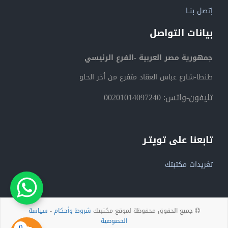
إتصل بنــا
بيانات التواصل
جمهورية مصر العربية -الفرع الرئيسي
طنطا-شارع عباس العقاد متفرع من أخر الحلو
تليفون-واتس: 00201014097240
تابعنا على تويتـر
تغريدات مكتبتك
جميع الحقوق محفوظة لموقع مكتبتك
شروط وأحكام
-
سياسة
الخصوصية
0