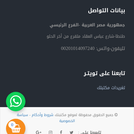
بيانات التواصل
جمهورية مصر العربية -الفرع الرئيسي
طنطا-شارع عباس العقاد متفرع من أخر الحلو
تليفون-واتس: 00201014097240
تابعنا على تويتـر
تغريدات مكتبتك
جميع الحقوق محفوظة لموقع مكتبتك
شروط وأحكام
-
سياسة
الخصوصية
0
تابعونا على :