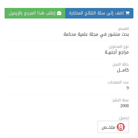
اضف إلى سلة النتائج المختارة
إطلب هذا المرجع بالإيميل
القسم:
بحث منشور في مجلة علمية محكمة
نوع المحتوى:
مراجع أجنبيــة
حالة النص:
كامــــل
عدد الصفحات:
9
سنة النشر:
2008
تحميل:
ملخـــص