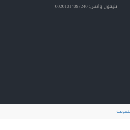
تليفون-واتس: 00201014097240
لخصوصية