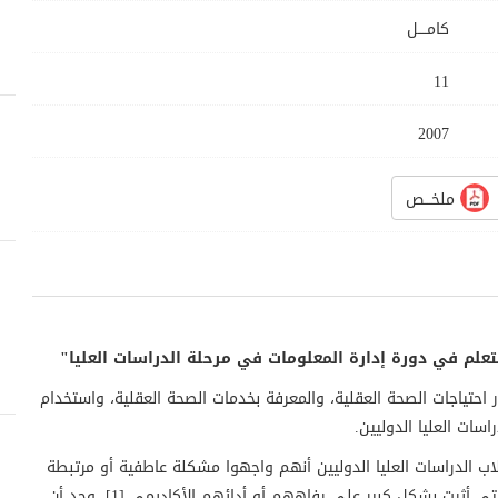
كامــــل
11
2007
ملخـــص
لتعلم في دورة إدارة المعلومات في مرحلة الدراسات العليا"
احتياجات الصحة العقلية، والمعرفة بخدمات الصحة العقلية، واستخدام
اسات العليا الدوليين
.
رب من 44٪ من طلاب الدراسات العليا الدوليين أنهم واجهوا مشكلة عاطفية أو مرتبطة
بالتوتر في العام الماضي والتي أثرت بشكل كبير على رفاههم أو أدائهم الأكاديمي [1]. وجد أن