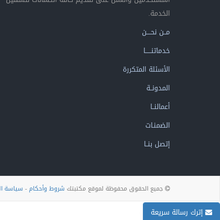
الخدمة.
مــن نحــــن
خدماتنــــــا
الأسئلة المتكررة
المدونــة
أعمالنــا
الضمنـات
إتصل بنــا
جميع الحقوق محفوظة لموقع مكتبتك
شروط وأحكام
-
سياسة ا
إترك رسالة سريعة