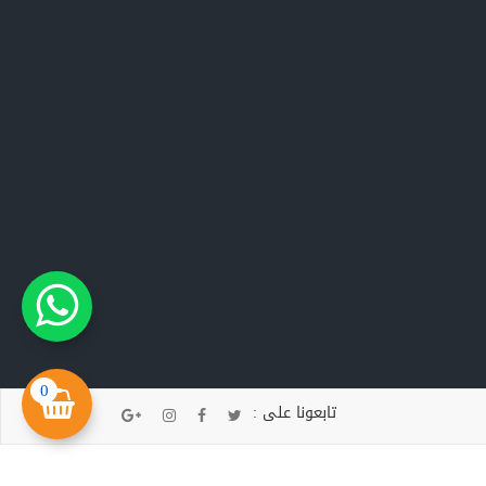
0
تابعونا على :