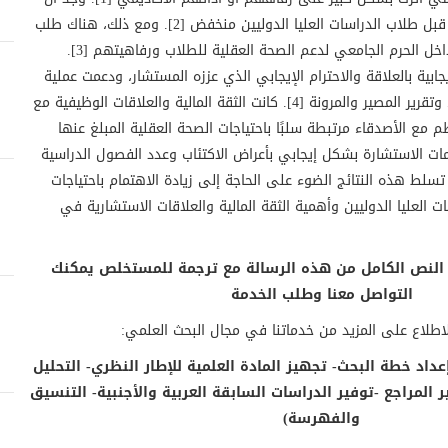
استخدام خدمات الإرشاد من قبل طلاب الدراسات العليا الدوليين منخفض [2]. ومع ذلك، هناك طلب
متزايد على خدمات الإرشاد داخل الحرم الجامعي لدعم الصحة العقلية للطلاب ورفاهيتهم [3].
جابية بالعلاقة والاحترام الإيجابي الذي عززه المستشار، ودعمت عملية
الاستشارة استقلالية العملاء وتقرير المصير والمرونة [4]. كانت الثقة المالية والعلاقات الوظيفية مع
 مع الأصدقاء مرتبطة سلبًا باحتياجات الصحة العقلية المبلغ عنها
دام خدمات الاستشارة بشكل إيجابي بأعراض الاكتئاب وعدد الفصول الدراسية
تسلط هذه النتائج الضوء على الحاجة إلى زيادة الاهتمام باحتياجات
ت العليا الدوليين وأهمية الثقة المالية والعلاقات الاستشارية في
 النص الكامل من هذه الرسالة مع ترجمة للمستخلص يمكنك
التواصل معنا وطلب الخدمة
اطلاع على المزيد من خدماتنا في مجال البحث العلمي:
إعداد خطة البحث- تجهيز المادة العلمية للإطار النظري- التحليل
ر المراجع -توفير الدراسات السابقة العربية والأجنبية- التنسيق
والفهرسة)