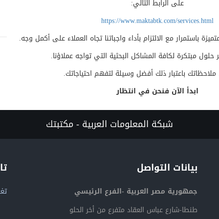
على الرابط التالي:
https://www.maktabtk.com/services.html
زة باستمرار مع الالتزام بأداء واجباتنا تجاه العملاء على أكمل وجه
.
حلول مبتكرة لكافة المشاكل البحثية التي تواجه عملاؤنا
.
ملاحظاتك باعتبار ذلك أفضل وسيلة لتفهم احتياجاتك
.
ابدأ الآن فنحن في انتظار
شبكة المعلومات العربية - مكتبتك
بيانات التواصل
تا
جمهورية مصر العربية -الفرع الرئيسي
تغر
طنطا-شارع عباس العقاد متفرع من أخر الحلو