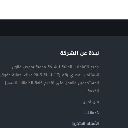
نبذة عن الشركة
جميع التعاملات المالية للشبكة محمية بموجب قانون
الاستثمار المصري رقم (17) لسنة 2015 وذلك لحماية حقوق
المستخدمين والعمل على تقديم كافة الضمانات لتسهيل
الخدمة.
مــن نحــــن
خدماتنــــــا
الأسئلة المتكررة