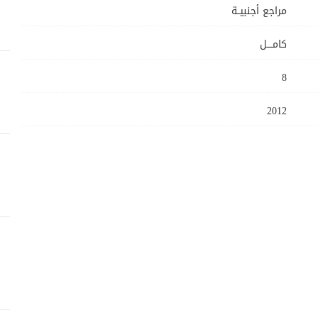
مراجع أجنبيــة
كامــــل
8
2012