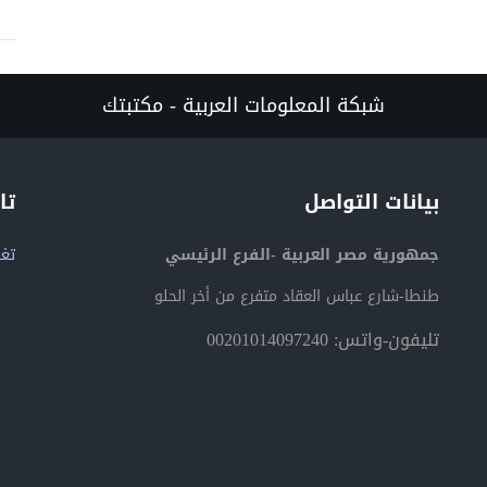
شبكة المعلومات العربية - مكتبتك
بيانات التواصل
تا
جمهورية مصر العربية -الفرع الرئيسي
تغر
طنطا-شارع عباس العقاد متفرع من أخر الحلو
تليفون-واتس: 00201014097240