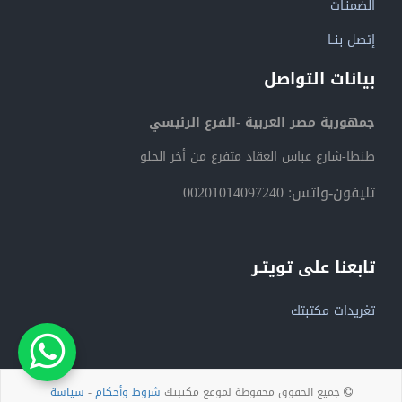
الضمنـات
إتصل بنــا
بيانات التواصل
جمهورية مصر العربية -الفرع الرئيسي
طنطا-شارع عباس العقاد متفرع من أخر الحلو
تليفون-واتس: 00201014097240
تابعنا على تويتـر
تغريدات مكتبتك
جميع الحقوق محفوظة لموقع مكتبتك
شروط وأحكام
-
سياسة